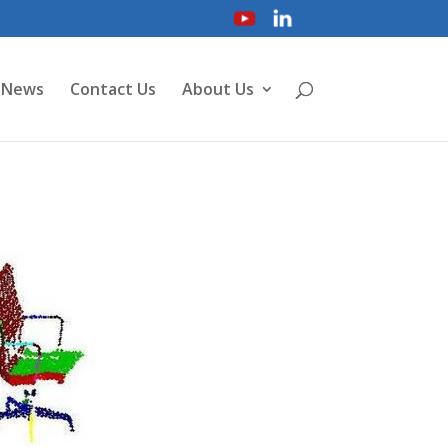
News
Contact Us
About Us