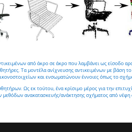
τικειμένων από άκρο σε άκρο που λαμβάνει ως είσοδο αρ
θητήρες. Τα μοντέλα ανίχνευσης αντικειμένων με βάση το
εικονοστοιχείων και ενσωματώνουν έννοιες όπως το σχήμα
σθητήρων. Ως εκ τούτου, ένα κρίσιμο μέρος για την επιτυ
ων μεθόδων ανακατασκευής/ανάκτησης σχήματος από νέφη 